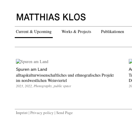
Current & Upcoming
Works & Projects
Publikationen
Spuren am Land
A
alltagskulturwissenschaftliches und ethnografisches Projekt
T
im nordwestlichen Weinviertel
D
2023
,
2022
,
Photography
,
public space
2
Imprint
|
Privacy policy
|
Send Page