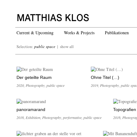
Current & Upcoming
Works & Projects
Publikationen
Selection:
public space
|
show all
Der geteilte Raum
Ohne Titel (…)
2020
,
Photography
,
public space
2019
,
Photography
,
public spa
panoramarand
Topografien
2016
,
Exhibition
,
Photography
,
performative
,
public space
2016
,
Photogra