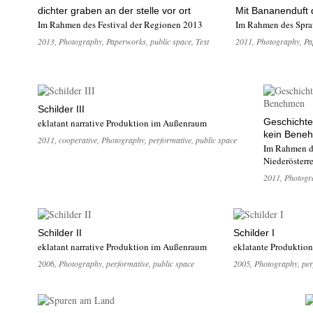
dichter graben an der stelle vor ort
Mit Bananenduft
Im Rahmen des Festival der Regionen 2013
Im Rahmen des Spraw
2013
,
Photography
,
Paperworks
,
public space
,
Text
2011
,
Photography
,
Pa
Schilder III
Geschichte
eklatant narrative Produktion im Außenraum
kein Bene
2011
,
cooperative
,
Photography
,
performative
,
public space
Im Rahmen d
Niederösterr
2011
,
Photogr
Schilder II
Schilder I
eklatant narrative Produktion im Außenraum
eklatante Produktio
2006
,
Photography
,
performative
,
public space
2005
,
Photography
,
per