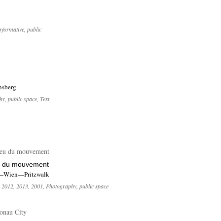
rformative
,
public
nsberg
hy
,
public space
,
Text
u du mouvement
—Wien—Pritzwalk
,
2012
,
2013
,
2001
,
Photography
,
public space