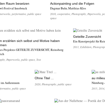
 den Raum besetzen
Actionpainting und die Folgen
l-Festival Innsbruck
Dagmar Buhr, Matthias Klos
perworks
,
performative
,
public space
2010
,
cooperative
,
Photography
,
Paperworks
,
pe
space
Geteilte Zuversicht
n erzählen sich selbst und Motive haben
Ein Kunstprojekt für Rei
hmen
2011
,
Exhibition
,
Photograp
es Projektes GETEILTE ZUVERSICHT, Reinsberg
eich
aphy
,
Paperworks
,
public space
,
Text
Ohne Titel ...
au milie
n im Außenraum
Nürnberg
2020
,
Photography
,
public space
formative
,
public space
2015
,
2014