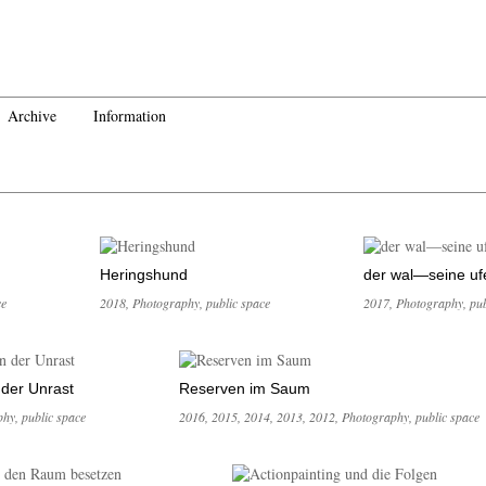
Archive
Information
Heringshund
der wal—seine uf
ce
2018
,
Photography
,
public space
2017
,
Photography
,
pub
 der Unrast
Reserven im Saum
phy
,
public space
2016
,
2015
,
2014
,
2013
,
2012
,
Photography
,
public space